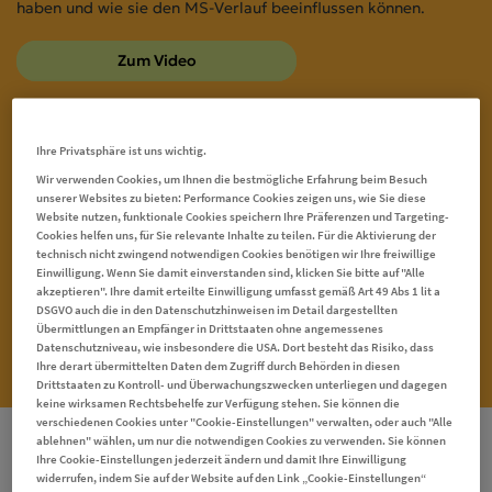
haben und wie sie den MS-Verlauf beeinflussen können.
Zum Video
Ihre Privatsphäre ist uns wichtig.
Wir verwenden Cookies, um Ihnen die bestmögliche Erfahrung beim Besuch
unserer Websites zu bieten: Performance Cookies zeigen uns, wie Sie diese
Website nutzen, funktionale Cookies speichern Ihre Präferenzen und Targeting-
Cookies helfen uns, für Sie relevante Inhalte zu teilen. Für die Aktivierung der
technisch nicht zwingend notwendigen Cookies benötigen wir Ihre freiwillige
Einwilligung. Wenn Sie damit einverstanden sind, klicken Sie bitte auf "Alle
akzeptieren". Ihre damit erteilte Einwilligung umfasst gemäß Art 49 Abs 1 lit a
DSGVO auch die in den Datenschutzhinweisen im Detail dargestellten
Übermittlungen an Empfänger in Drittstaaten ohne angemessenes
Datenschutzniveau, wie insbesondere die USA. Dort besteht das Risiko, dass
Ihre derart übermittelten Daten dem Zugriff durch Behörden in diesen
Drittstaaten zu Kontroll- und Überwachungszwecken unterliegen und dagegen
keine wirksamen Rechtsbehelfe zur Verfügung stehen. Sie können die
verschiedenen Cookies unter "Cookie-Einstellungen" verwalten, oder auch "Alle
ablehnen" wählen, um nur die notwendigen Cookies zu verwenden. Sie können
MRT-Untersuchungen in der MS-
Ihre Cookie-Einstellungen jederzeit ändern und damit Ihre Einwilligung
widerrufen, indem Sie auf der Website auf den Link „Cookie-Einstellungen“