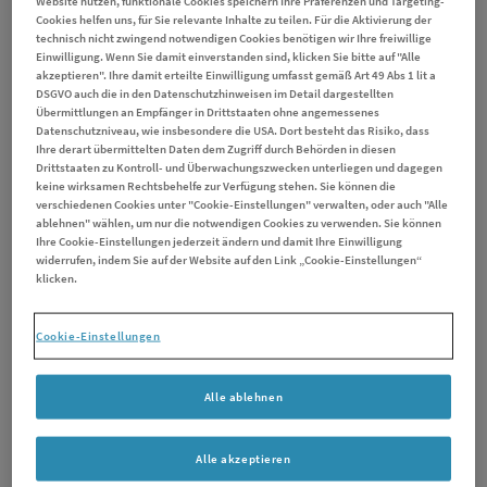
Website nutzen, funktionale Cookies speichern Ihre Präferenzen und Targeting-
Cookies helfen uns, für Sie relevante Inhalte zu teilen. Für die Aktivierung der
technisch nicht zwingend notwendigen Cookies benötigen wir Ihre freiwillige
Einwilligung. Wenn Sie damit einverstanden sind, klicken Sie bitte auf "Alle
akzeptieren". Ihre damit erteilte Einwilligung umfasst gemäß Art 49 Abs 1 lit a
DSGVO auch die in den Datenschutzhinweisen im Detail dargestellten
Übermittlungen an Empfänger in Drittstaaten ohne angemessenes
Datenschutzniveau, wie insbesondere die USA. Dort besteht das Risiko, dass
Ihre derart übermittelten Daten dem Zugriff durch Behörden in diesen
Drittstaaten zu Kontroll- und Überwachungszwecken unterliegen und dagegen
keine wirksamen Rechtsbehelfe zur Verfügung stehen. Sie können die
AdobeStock_604686049
verschiedenen Cookies unter "Cookie-Einstellungen" verwalten, oder auch "Alle
ablehnen" wählen, um nur die notwendigen Cookies zu verwenden. Sie können
Ihre Cookie-Einstellungen jederzeit ändern und damit Ihre Einwilligung
Wer gute Kenntnisse über die eigene Erkrankung hat, kann
widerrufen, indem Sie auf der Website auf den Link „Cookie-Einstellungen“
schneller auf eine Verschlechterung reagieren und der Ärztin
klicken.
oder dem Arzt die Beschwerden präzise schildern. So lässt
sich bereits im Arztgespräch die Erstellung eines individuellen
Cookie-Einstellungen
Therapieplans unterstützen. Hilfreich sind Notizen vor dem
Gespräch, um besondere Veränderungen und offene Fragen
festzuhalten. Wichtig ist auch, im Gespräch eigene
Alle ablehnen
Bedürfnisse zu formulieren und bei Unklarheiten
nachzufragen.
Alle akzeptieren